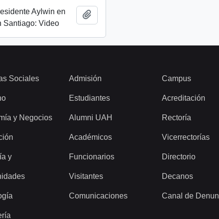
esidente Aylwin en
Añadir al portapapeles
 Santiago: Video
as Sociales
Admisión
Campus
ho
Estudiantes
Acreditación
mía y Negocios
Alumni UAH
Rectoría
ción
Académicos
Vicerrectorías
ía y
Funcionarios
Directorio
idades
Visitantes
Decanos
ogía
Comunicaciones
Canal de Denun
ería