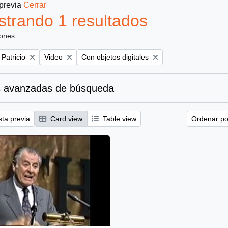
 previa
Cerrar
trando 1 resultados
iones
Remove filter:
Remove filter:
 Patricio
Video
Con objetos digitales
 avanzadas de búsqueda
sta previa
Card view
Table view
Ordenar por