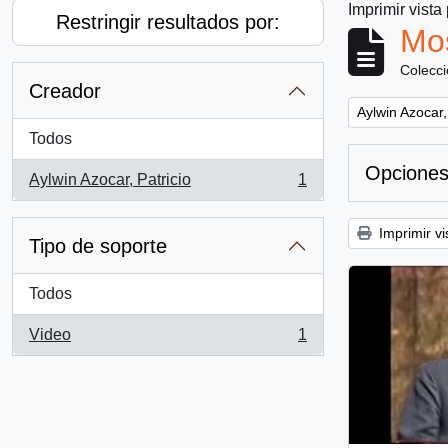
Imprimir vista
Restringir resultados por:
Mos
Colecc
Creador
Remove filter:
Aylwin Azocar,
Todos
Opciones
Aylwin Azocar, Patricio
1
, 1 resultados
Imprimir vi
Tipo de soporte
Todos
Video
1
, 1 resultados