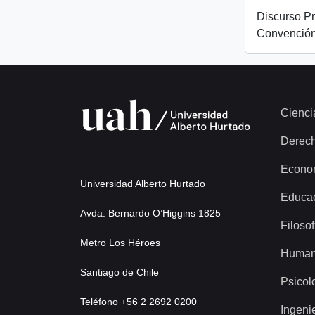
Discurso Pr
Convención
Cienci
Derec
Econo
Universidad Alberto Hurtado
Educa
Avda. Bernardo O’Higgins 1825
Filosof
Metro Los Héroes
Human
Santiago de Chile
Psicol
Teléfono +56 2 2692 0200
Ingeni