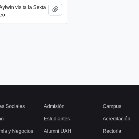
Aylwin visita la Sexta
Añadir al portapapeles
deo
as Sociales
Admisión
Campus
ho
Estudiantes
Acreditación
mía y Negocios
Alumni UAH
Rectoría