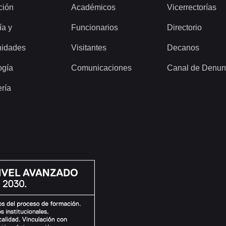
ción
Académicos
Vicerrectorías
ía y
Funcionarios
Directorio
idades
Visitantes
Decanos
ogía
Comunicaciones
Canal de Denun
ería