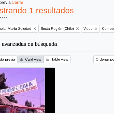
 previa
Cerrar
trando 1 resultados
iones
Remove filter:
Remove filter:
Remove 
uela, María Soledad
Sexta Región (Chile)
Video
Con obj
 avanzadas de búsqueda
sta previa
Card view
Table view
Ordenar por