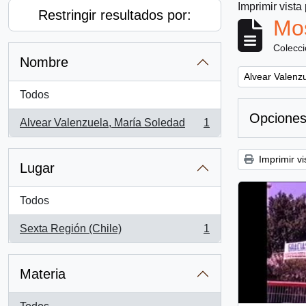
Imprimir vista
Restringir resultados por:
Mos
Colecc
Nombre
Remove filter:
Alvear Valenz
Todos
Opciones
Alvear Valenzuela, María Soledad
1
, 1 resultados
Imprimir vi
Lugar
Todos
Sexta Región (Chile)
1
, 1 resultados
Materia