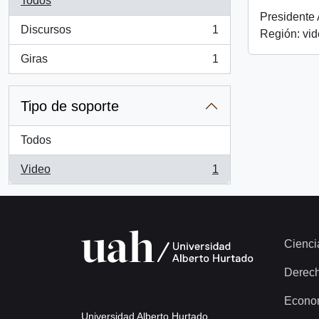
Todos
Presidente 
Discursos
1
Región: vi
, 1 resultados
Giras
1
, 1 resultados
Tipo de soporte
Todos
Video
1
, 1 resultados
Cienci
Derec
Econo
Universidad Alberto Hurtado