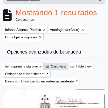
, 1 resultados
Mostrando 1 resultados
Colecciones
Remove filter:
Remove filter:
Infante Alfonso, Patricio
Antofagasta (Chile)
Remove filter:
Con objetos digitales
Opciones avanzadas de búsqueda
Imprimir vista previa
Card view
Table view
Ordenar por: Identificador
Dirección: Clasificación en orden ascendente