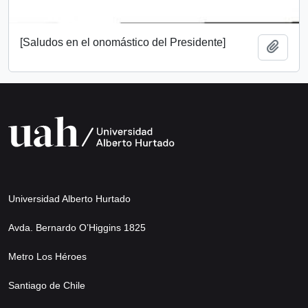
[Saludos en el onomástico del Presidente]
Añadi
Universidad Alberto Hurtado
Avda. Bernardo O’Higgins 1825
Metro Los Héroes
Santiago de Chile