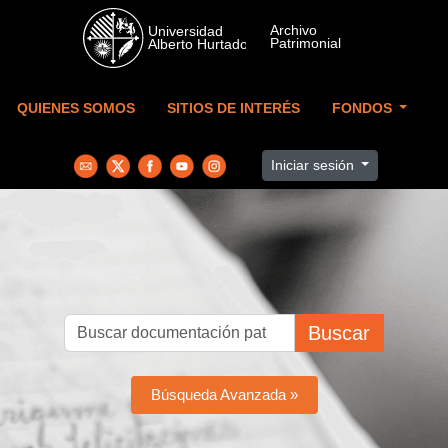
Skip to main content
QUIENES SOMOS
SITIOS DE INTERÉS
FONDOS
Iniciar sesión
Buscar
Búsqueda Avanzada »