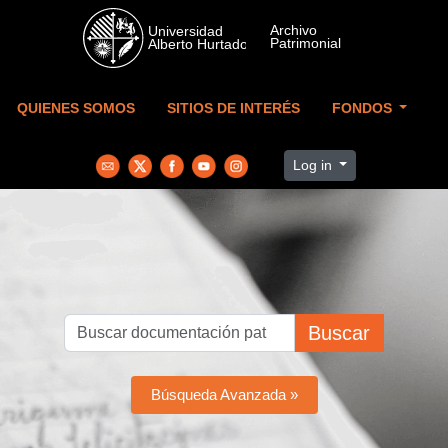
Skip to main content
QUIENES SOMOS
SITIOS DE INTERÉS
FONDOS
Log in
Buscar
Búsqueda Avanzada »