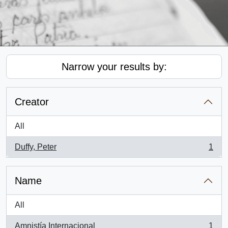
Narrow your results by:
Creator
All
Duffy, Peter
1
, 1 results
Name
All
Amnistía Internacional
1