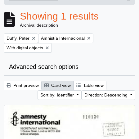
, 1 results
Showing 1 results
Archival description
Remove filter:
Remove filter:
Duffy, Peter
Amnistía Internacional
Remove filter:
With digital objects
Advanced search options
Print preview
Card view
Table view
Sort by: Identifier
Direction: Descending