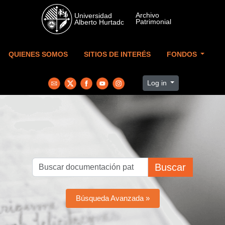
Skip to main content
QUIENES SOMOS
SITIOS DE INTERÉS
FONDOS
Log in
Buscar
Búsqueda Avanzada »