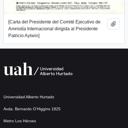
[Carta del Presidente del Comité Ejecutivo de
Add t
Amnistía Internacional dirigida al Presidente
Patricio Aylwin]
Universidad Alberto Hurtado
Avda. Bernardo O’Higgins 1825
Metro Los Héroes