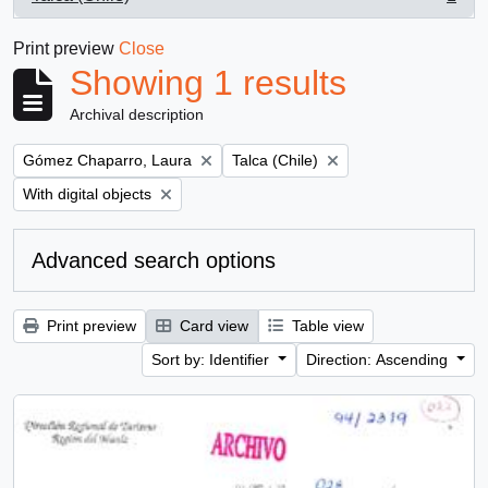
, 1 results
Print preview
Close
Showing 1 results
Archival description
Remove filter:
Remove filter:
Gómez Chaparro, Laura
Talca (Chile)
Remove filter:
With digital objects
Advanced search options
Print preview
Card view
Table view
Sort by: Identifier
Direction: Ascending