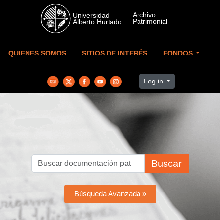
Skip to main content
QUIENES SOMOS
SITIOS DE INTERÉS
FONDOS
Log in
Buscar
Búsqueda Avanzada »