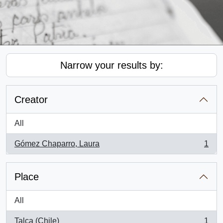
Narrow your results by:
Creator
All
Gómez Chaparro, Laura
1
, 1 results
Place
All
Talca (Chile)
1