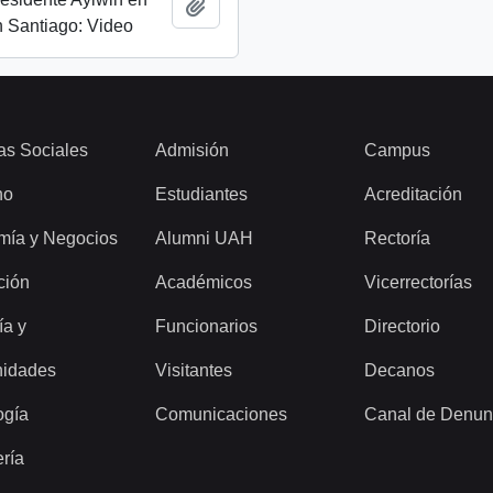
Add to clipboard
 Santiago: Video
as Sociales
Admisión
Campus
ho
Estudiantes
Acreditación
mía y Negocios
Alumni UAH
Rectoría
ción
Académicos
Vicerrectorías
ía y
Funcionarios
Directorio
idades
Visitantes
Decanos
ogía
Comunicaciones
Canal de Denun
ería