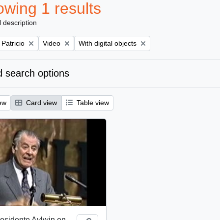
wing 1 results
l description
Remove filter:
Remove filter:
 Patricio
Video
With digital objects
 search options
ew
Card view
Table view
esidente Aylwin en