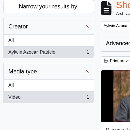
Sho
Narrow your results by:
Archiva
Remove filter:
Creator
Aylwin Azocar,
All
Advanced
Aylwin Azocar, Patricio
1
, 1 results
Print previ
Media type
All
Video
1
, 1 results
Discurso Pr