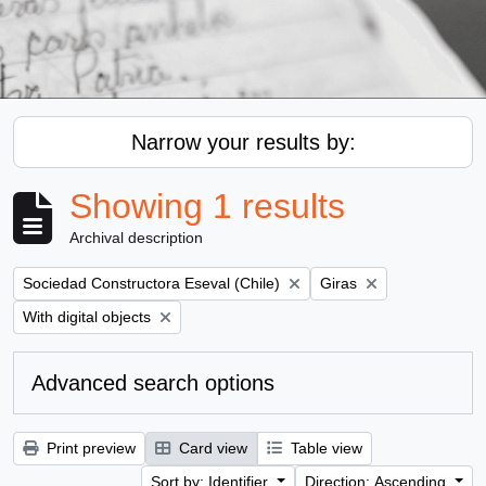
Narrow your results by:
Showing 1 results
Archival description
Remove filter:
Remove filter:
Sociedad Constructora Eseval (Chile)
Giras
Remove filter:
With digital objects
Advanced search options
Print preview
Card view
Table view
Sort by: Identifier
Direction: Ascending