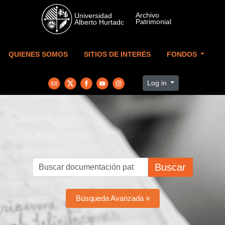
Skip to main content
QUIENES SOMOS
SITIOS DE INTERÉS
FONDOS
Log in
Buscar
Búsqueda Avanzada »