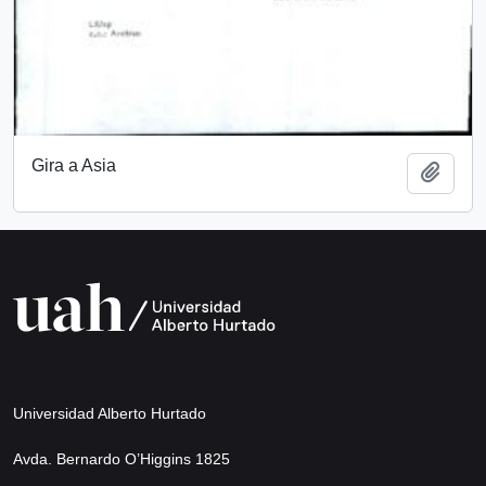
Gira a Asia
Add t
Universidad Alberto Hurtado
Avda. Bernardo O’Higgins 1825