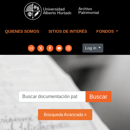
Skip to main content
QUIENES SOMOS
SITIOS DE INTERÉS
FONDOS
Log in
Buscar
Búsqueda Avanzada »