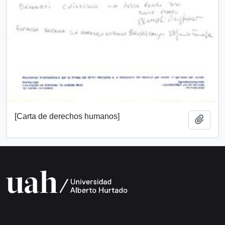
[Carta de derechos humanos]
Add t