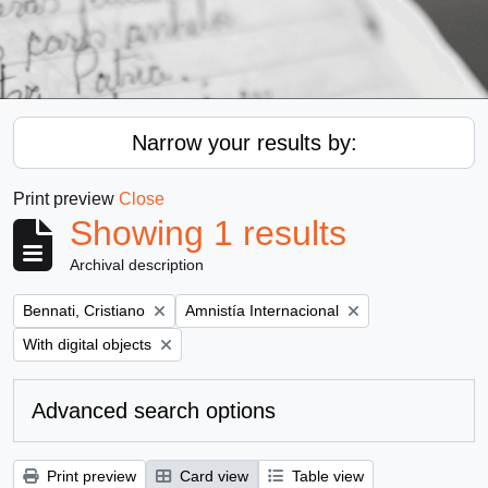
Narrow your results by:
Print preview
Close
Showing 1 results
Archival description
Remove filter:
Remove filter:
Bennati, Cristiano
Amnistía Internacional
Remove filter:
With digital objects
Advanced search options
Print preview
Card view
Table view