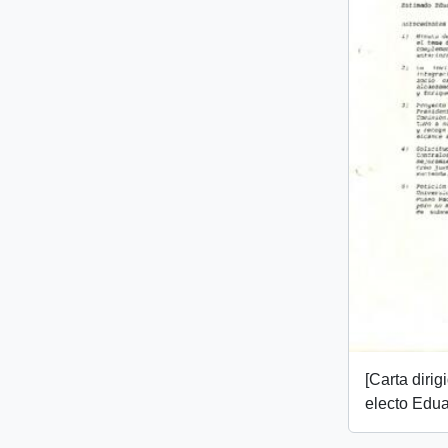
[Carta dirig
electo Edua