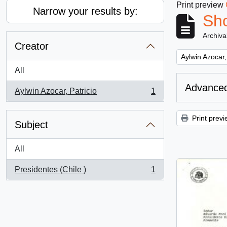
Print preview
Narrow your results by:
Sho
Archiva
Creator
Remove filter:
Aylwin Azocar,
All
Advanced
Aylwin Azocar, Patricio
1
, 1 results
Print previ
Subject
All
Presidentes (Chile )
1
, 1 results