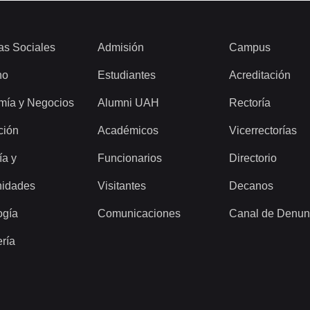
as Sociales
Admisión
Campus
ho
Estudiantes
Acreditación
mía y Negocios
Alumni UAH
Rectoría
ción
Académicos
Vicerrectorías
ía y
Funcionarios
Directorio
idades
Visitantes
Decanos
ogía
Comunicaciones
Canal de Denun
ería