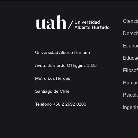
Cienci
Derec
Econo
Universidad Alberto Hurtado
Educa
Avda. Bernardo O’Higgins 1825
Filosof
Metro Los Héroes
Human
Santiago de Chile
Psicol
Teléfono +56 2 2692 0200
Ingeni