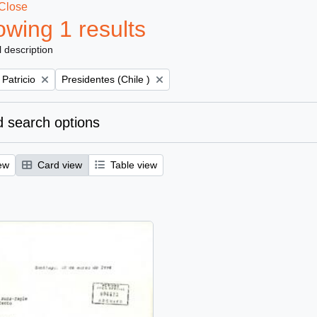
Close
wing 1 results
l description
Remove filter:
 Patricio
Presidentes (Chile )
 search options
ew
Card view
Table view