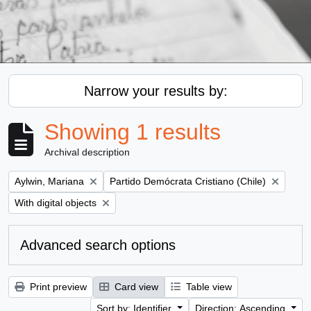
Narrow your results by:
Showing 1 results
Archival description
Remove filter:
Remove filter:
Aylwin, Mariana
Partido Demócrata Cristiano (Chile)
Remove filter:
With digital objects
Advanced search options
Print preview
Card view
Table view
Sort by: Identifier
Direction: Ascending