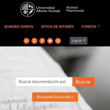
Skip to main content
QUIENES SOMOS
SITIOS DE INTERÉS
FONDOS
Log in
Buscar
Búsqueda Avanzada »