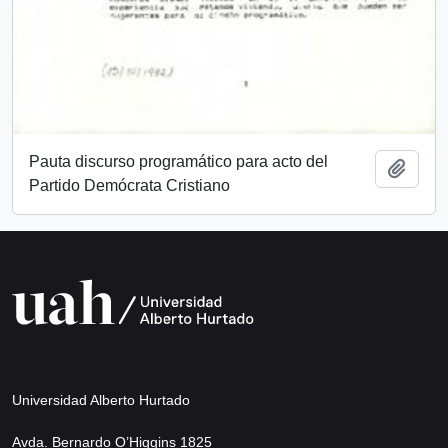
Pauta discurso programático para acto del
Add t
Partido Demócrata Cristiano
Universidad Alberto Hurtado
Avda. Bernardo O’Higgins 1825