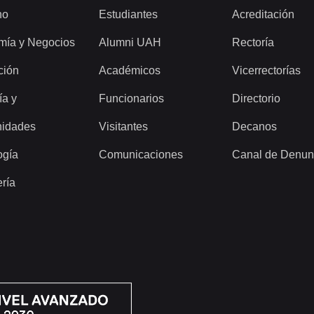
ho
Estudiantes
Acreditación
mía y Negocios
Alumni UAH
Rectoría
ción
Académicos
Vicerrectorías
ía y
Funcionarios
Directorio
idades
Visitantes
Decanos
ogía
Comunicaciones
Canal de Denun
ería