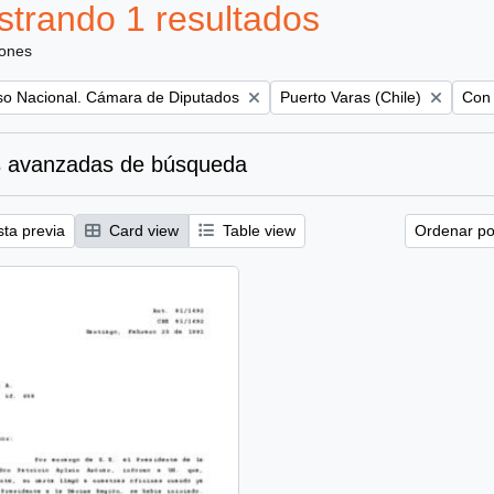
trando 1 resultados
iones
Remove filter:
Remo
so Nacional. Cámara de Diputados
Puerto Varas (Chile)
Con 
 avanzadas de búsqueda
sta previa
Card view
Table view
Ordenar por