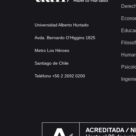
Derec
Econo
Universidad Alberto Hurtado
Educa
Avda. Bernardo O’Higgins 1825
Filosof
Metro Los Héroes
Human
Santiago de Chile
Psicol
Teléfono +56 2 2692 0200
Ingeni