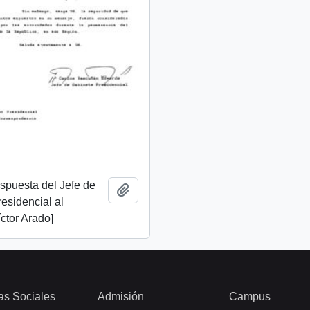
espuesta del Jefe de
Añadir al portapapeles
esidencial al
ctor Arado]
as Sociales
Admisión
Campus