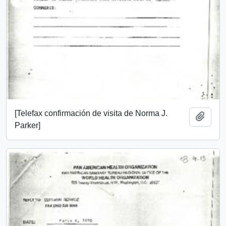
[Telefax confirmación de visita de Norma J.
Añadi
Parker]