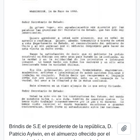
Brindis de S.E el presidente de la república, D.
Añadi
Patricio Aylwin, en el almuerzo ofrecido por el