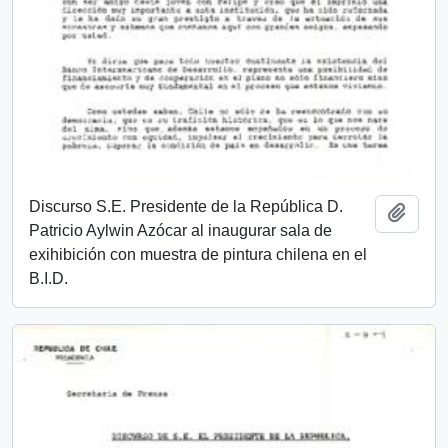
Discurso S.E. Presidente de la República D.
Añadi
Patricio Aylwin Azócar al inaugurar sala de
exihibición con muestra de pintura chilena en el
B.I.D.