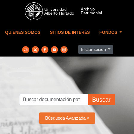
Skip to main content
QUIENES SOMOS
SITIOS DE INTERÉS
FONDOS
Iniciar sesión
Buscar
Búsqueda Avanzada »