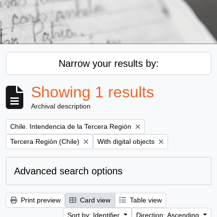
Narrow your results by:
Showing 1 results
Archival description
Remove filter:
Chile. Intendencia de la Tercera Región
Remove filter:
Remove filter:
Tercera Región (Chile)
With digital objects
Advanced search options
Print preview
Card view
Table view
Sort by: Identifier
Direction: Ascending