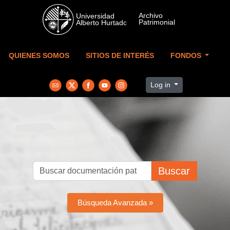
Skip to main content
QUIENES SOMOS
SITIOS DE INTERÉS
FONDOS
Log in
Buscar
Búsqueda Avanzada »