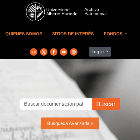
Skip to main content
QUIENES SOMOS
SITIOS DE INTERÉS
FONDOS
Log in
Buscar
Búsqueda Avanzada »