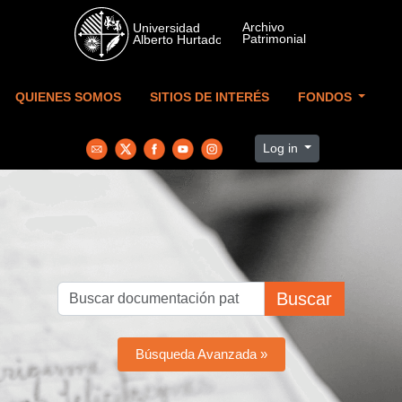
Skip to main content
QUIENES SOMOS
SITIOS DE INTERÉS
FONDOS
Log in
Buscar
Búsqueda Avanzada »