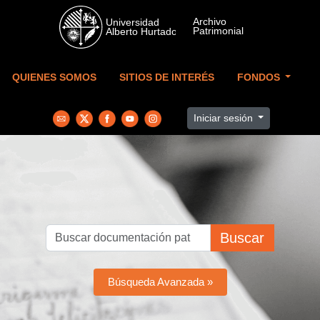
Skip to main content
QUIENES SOMOS
SITIOS DE INTERÉS
FONDOS
Iniciar sesión
Buscar
Búsqueda Avanzada »