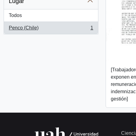
Lugar
Todos
Penco (Chile)
1
, 1 resultados
[Trabajado
exponen en
remuneraci
indemnizaci
gestión]
Cienci