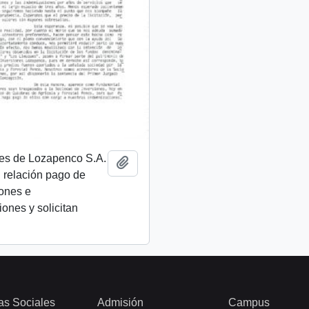
res de Lozapenco S.A.
Añadir al portapapeles
 relación pago de
ones e
ones y solicitan
as Sociales
Admisión
Campus