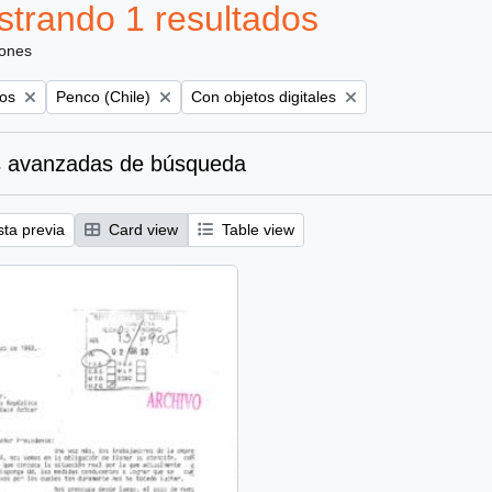
trando 1 resultados
iones
Remove filter:
Remove filter:
los
Penco (Chile)
Con objetos digitales
 avanzadas de búsqueda
sta previa
Card view
Table view