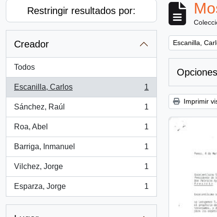
Mos
Restringir resultados por:
Colecc
Remove filter:
Creador
Escanilla, Car
Todos
Opciones
Escanilla, Carlos
1
, 1 resultados
Imprimir vi
Sánchez, Raúl
1
, 1 resultados
Roa, Abel
1
, 1 resultados
Barriga, Inmanuel
1
, 1 resultados
Vilchez, Jorge
1
, 1 resultados
Esparza, Jorge
1
, 1 resultados