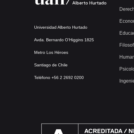
Derec
Econo
Universidad Alberto Hurtado
Educa
Avda. Bernardo O’Higgins 1825
Filosof
Metro Los Héroes
Human
Santiago de Chile
Psicol
Teléfono +56 2 2692 0200
Ingeni