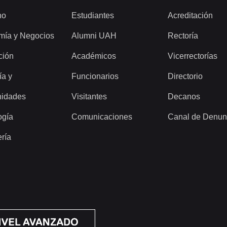
ho
Estudiantes
Acreditación
mía y Negocios
Alumni UAH
Rectoría
ción
Académicos
Vicerrectorías
ía y
Funcionarios
Directorio
idades
Visitantes
Decanos
ogía
Comunicaciones
Canal de Denun
ería