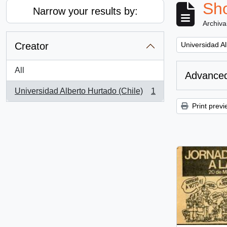
Sho
Narrow your results by:
Archiva
Remove filter:
Creator
Universidad Al
All
Advanced
Universidad Alberto Hurtado (Chile)
1
, 1 results
Print previ