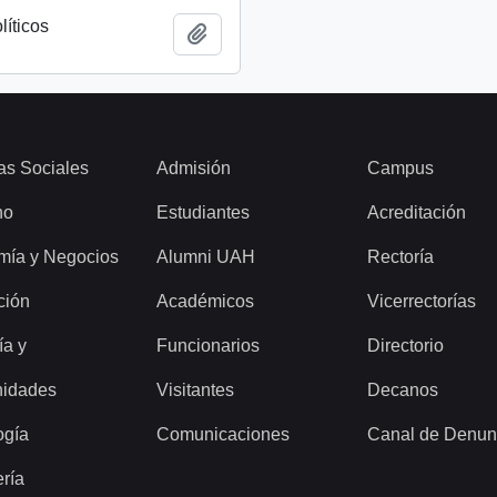
líticos
Add to clipboard
as Sociales
Admisión
Campus
ho
Estudiantes
Acreditación
mía y Negocios
Alumni UAH
Rectoría
ción
Académicos
Vicerrectorías
ía y
Funcionarios
Directorio
idades
Visitantes
Decanos
ogía
Comunicaciones
Canal de Denun
ería