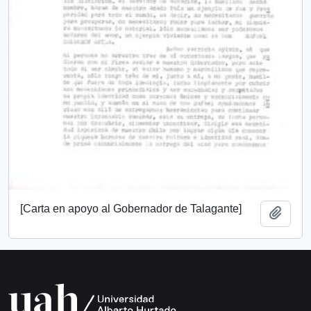
[Carta en apoyo al Gobernador de Talagante]
Add t