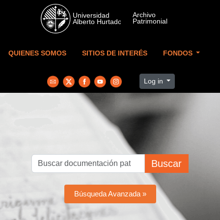
Skip to main content
QUIENES SOMOS
SITIOS DE INTERÉS
FONDOS
Log in
Buscar
Búsqueda Avanzada »