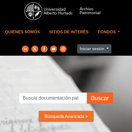
Skip to main content
QUIENES SOMOS
SITIOS DE INTERÉS
FONDOS
Iniciar sesión
Buscar
Búsqueda Avanzada »