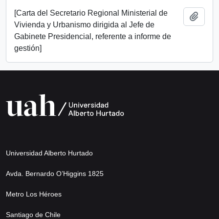
[Carta del Secretario Regional Ministerial de
Añadi
Vivienda y Urbanismo dirigida al Jefe de
Gabinete Presidencial, referente a informe de
gestión]
Universidad Alberto Hurtado
Avda. Bernardo O’Higgins 1825
Metro Los Héroes
Santiago de Chile