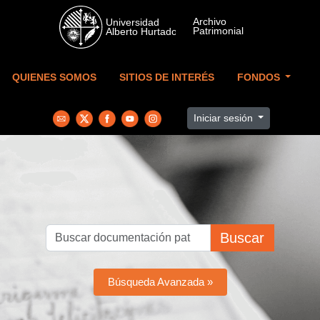
Skip to main content
QUIENES SOMOS
SITIOS DE INTERÉS
FONDOS
Iniciar sesión
Buscar
Búsqueda Avanzada »