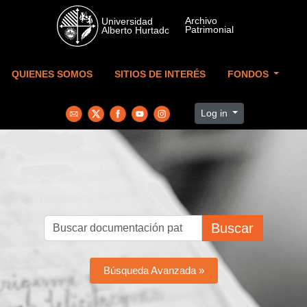
Skip to main content
QUIENES SOMOS
SITIOS DE INTERÉS
FONDOS
Log in
Buscar
Búsqueda Avanzada »