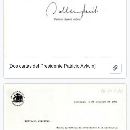
[Dos cartas del Presidente Patricio Aylwin]
Add t