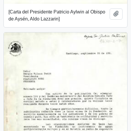
[Carta del Presidente Patricio Aylwin al Obispo
Add t
de Aysén, Aldo Lazzarin]