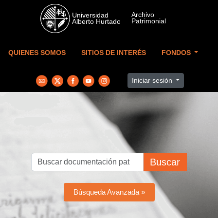
Skip to main content
QUIENES SOMOS
SITIOS DE INTERÉS
FONDOS
Iniciar sesión
Buscar
Búsqueda Avanzada »