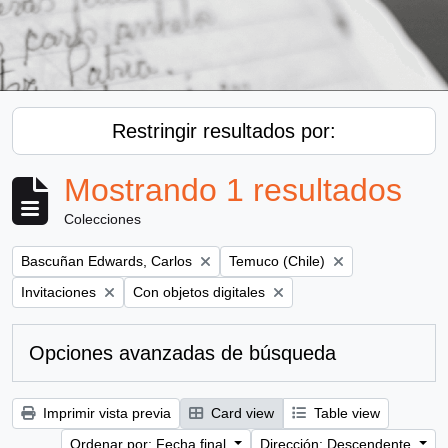
Restringir resultados por:
Mostrando 1 resultados
Colecciones
Remove filter:
Remove filter:
Bascuñan Edwards, Carlos
Temuco (Chile)
Remove filter:
Remove filter:
Invitaciones
Con objetos digitales
Opciones avanzadas de búsqueda
Imprimir vista previa
Card view
Table view
Ordenar por: Fecha final
Dirección: Descendente