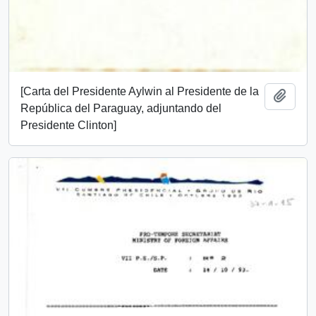
[Carta del Presidente Aylwin al Presidente de la
Añadi
República del Paraguay, adjuntando del
Presidente Clinton]