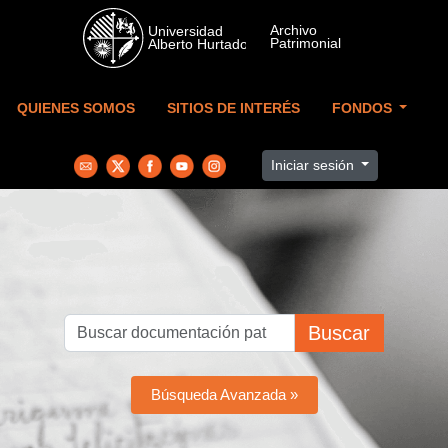
Skip to main content
QUIENES SOMOS
SITIOS DE INTERÉS
FONDOS
Iniciar sesión
Buscar
Búsqueda Avanzada »