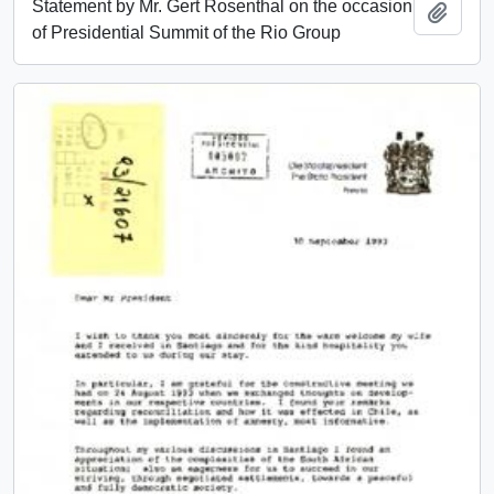
Statement by Mr. Gert Rosenthal on the occasion
Añadi
of Presidential Summit of the Rio Group