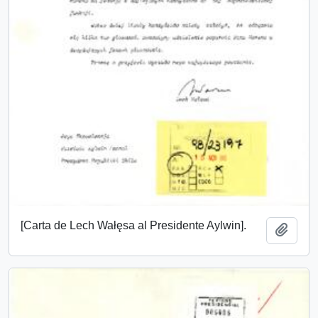
[Carta de Lech Wałęsa al Presidente Aylwin].
Añadi