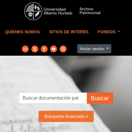
Skip to main content
QUIENES SOMOS
SITIOS DE INTERÉS
FONDOS
Iniciar sesión
Buscar
Búsqueda Avanzada »