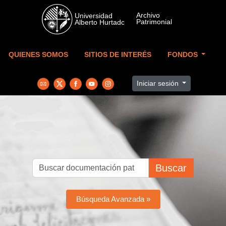
Skip to main content
QUIENES SOMOS
SITIOS DE INTERÉS
FONDOS
Iniciar sesión
Buscar
Búsqueda Avanzada »