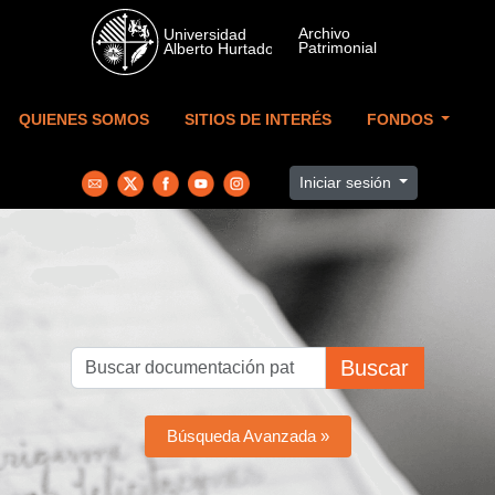
Skip to main content
QUIENES SOMOS
SITIOS DE INTERÉS
FONDOS
Iniciar sesión
Buscar
Búsqueda Avanzada »