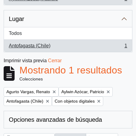
, 1 resultados
Lugar
Todos
Antofagasta (Chile)
1
, 1 resultados
Imprimir vista previa
Cerrar
Mostrando 1 resultados
Colecciones
Remove filter:
Remove filter:
Agurto Vargas, Renato
Aylwin Azócar, Patricio
Remove filter:
Remove filter:
Antofagasta (Chile)
Con objetos digitales
Opciones avanzadas de búsqueda