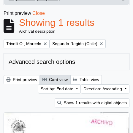
, 1 results
Print preview
Close
Showing 1 results
Archival description
Remove filter:
Remove filter:
Trivelli O., Marcelo
Segunda Región (Chile)
Advanced search options
Print preview
Card view
Table view
Sort by: End date
Direction: Ascending
Show 1 results with digital objects