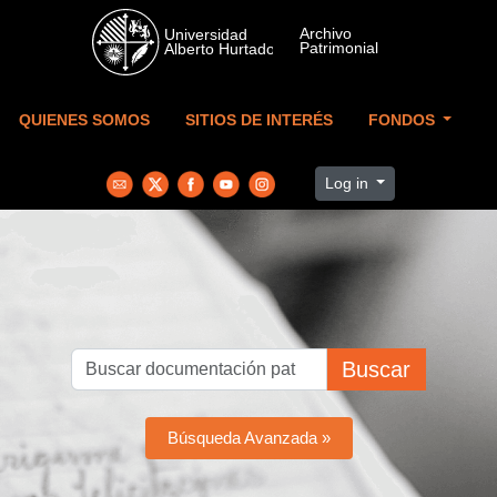
Skip to main content
QUIENES SOMOS
SITIOS DE INTERÉS
FONDOS
Log in
Buscar
Búsqueda Avanzada »