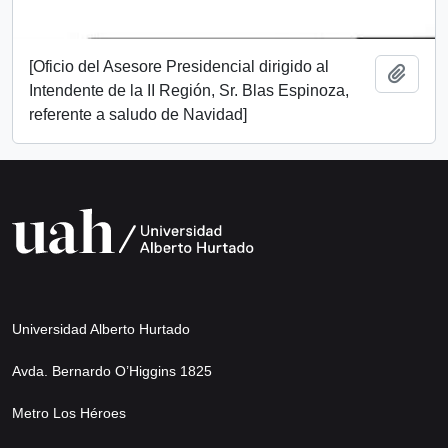
[Oficio del Asesore Presidencial dirigido al
Add t
Intendente de la II Región, Sr. Blas Espinoza,
referente a saludo de Navidad]
Universidad Alberto Hurtado
Avda. Bernardo O’Higgins 1825
Metro Los Héroes