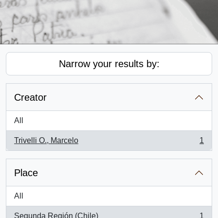
Narrow your results by:
Creator
All
Trivelli O., Marcelo
1
, 1 results
Place
All
Segunda Región (Chile)
1