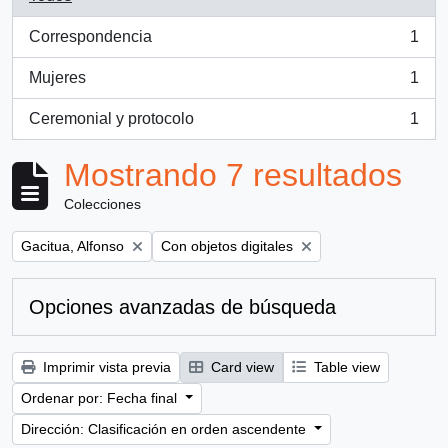
Correspondencia
1
, 1 resultados
Mujeres
1
, 1 resultados
Ceremonial y protocolo
1
, 1 resultados
Mostrando 7 resultados
Colecciones
Remove filter:
Remove filter:
Gacitua, Alfonso
Con objetos digitales
Opciones avanzadas de búsqueda
Imprimir vista previa
Card view
Table view
Ordenar por: Fecha final
Dirección: Clasificación en orden ascendente