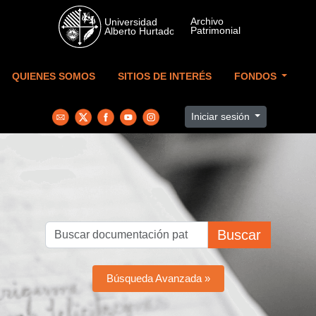
Skip to main content
QUIENES SOMOS
SITIOS DE INTERÉS
FONDOS
Iniciar sesión
Buscar
Búsqueda Avanzada »