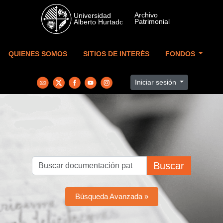
Skip to main content
QUIENES SOMOS
SITIOS DE INTERÉS
FONDOS
Iniciar sesión
Buscar
Búsqueda Avanzada »