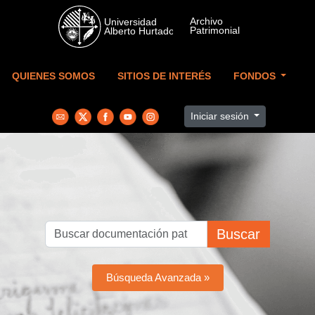
Skip to main content
QUIENES SOMOS
SITIOS DE INTERÉS
FONDOS
Iniciar sesión
Buscar
Búsqueda Avanzada »