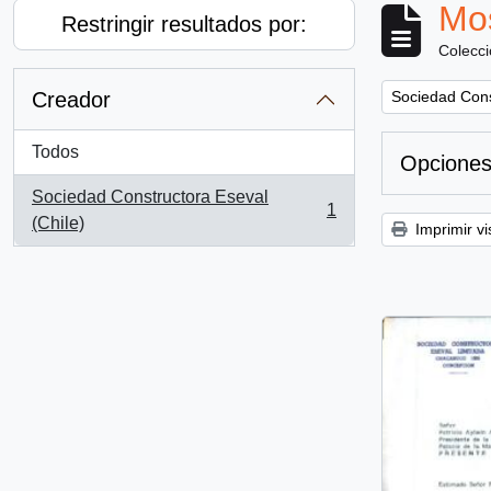
Mos
Restringir resultados por:
Colecc
Remove filter:
Creador
Sociedad Cons
Todos
Opciones
Sociedad Constructora Eseval
1
, 1 resultados
(Chile)
Imprimir vi