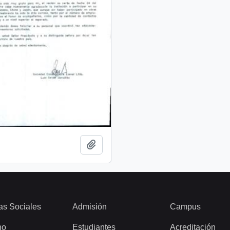
Añadir al portapapeles
as Sociales
Admisión
Campus
ho
Estudiantes
Acreditación