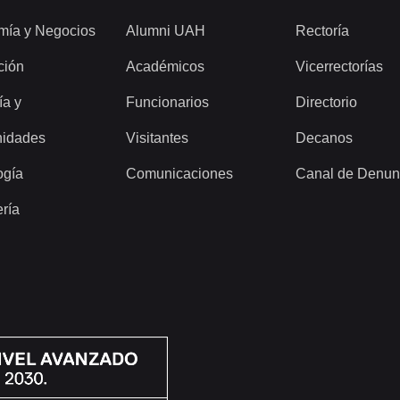
mía y Negocios
Alumni UAH
Rectoría
ción
Académicos
Vicerrectorías
ía y
Funcionarios
Directorio
idades
Visitantes
Decanos
ogía
Comunicaciones
Canal de Denun
ería