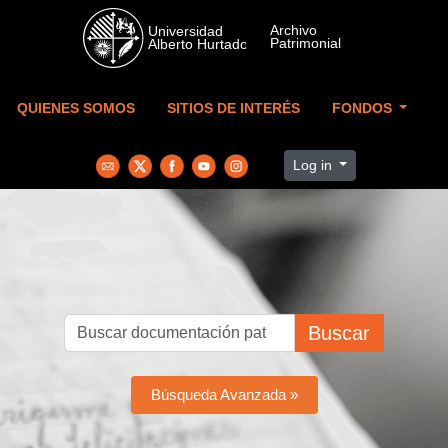
Skip to main content
QUIENES SOMOS
SITIOS DE INTERÉS
FONDOS
Log in
Buscar
Búsqueda Avanzada »