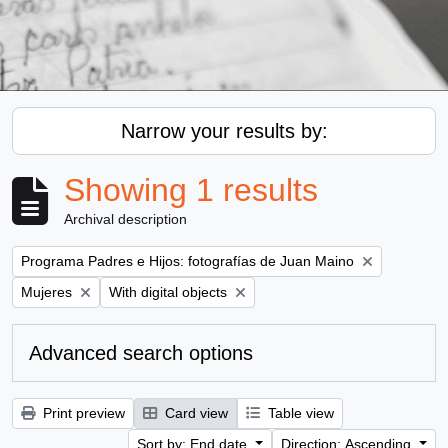
Narrow your results by:
Showing 1 results
Archival description
Remove filter:
Programa Padres e Hijos: fotografías de Juan Maino
Remove filter:
Remove filter:
Mujeres
With digital objects
Advanced search options
Print preview
Card view
Table view
Sort by: End date
Direction: Ascending