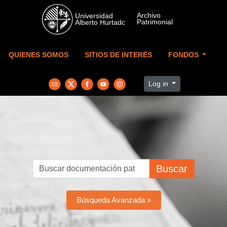
Skip to main content
QUIENES SOMOS
SITIOS DE INTERÉS
FONDOS
Log in
Buscar
Búsqueda Avanzada »