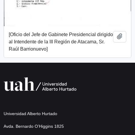
[Oficio del Jefe de Gabinete Presidencial dirigido
Add t
al Intendente de la III Región de Atacama, Sr.
Raúl Barrionuevo]
Universidad Alberto Hurtado
Avda. Bernardo O’Higgins 1825