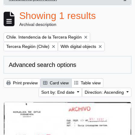
, 1 results
Showing 1 results
Archival description
Remove filter:
Chile. Intendencia de la Tercera Región
Remove filter:
Remove filter:
Tercera Región (Chile)
With digital objects
Advanced search options
Print preview
Card view
Table view
Sort by: End date
Direction: Ascending