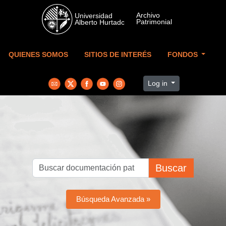
Skip to main content
QUIENES SOMOS
SITIOS DE INTERÉS
FONDOS
Log in
Buscar
Búsqueda Avanzada »