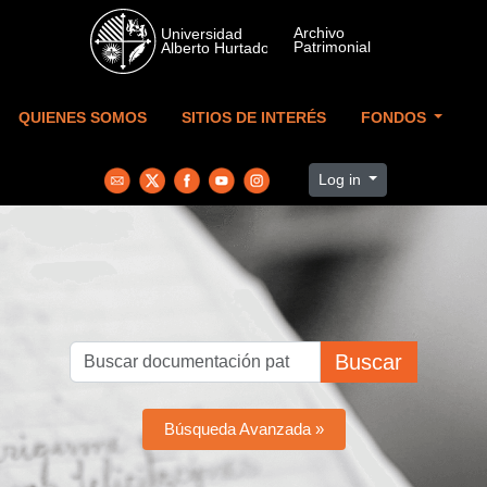
Skip to main content
QUIENES SOMOS
SITIOS DE INTERÉS
FONDOS
Log in
Buscar
Búsqueda Avanzada »