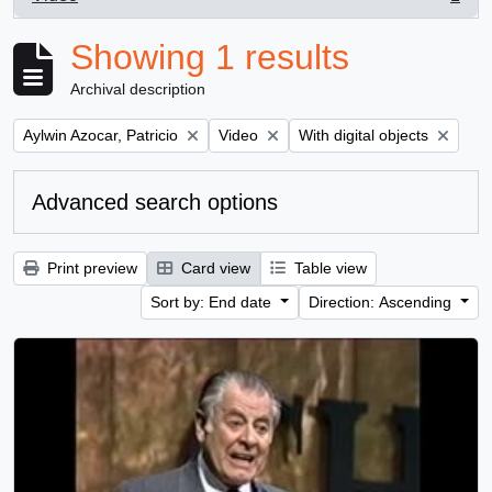
, 1 results
Showing 1 results
Archival description
Remove filter:
Remove filter:
Remove filter:
Aylwin Azocar, Patricio
Video
With digital objects
Advanced search options
Print preview
Card view
Table view
Sort by: End date
Direction: Ascending