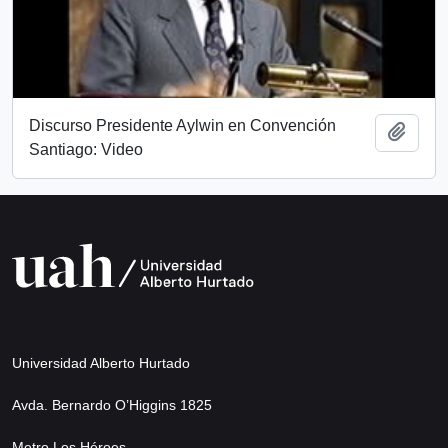
Discurso Presidente Aylwin en Convención
Add t
Santiago: Video
Universidad Alberto Hurtado
Avda. Bernardo O’Higgins 1825
Metro Los Héroes