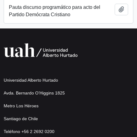
Pauta discurso programático para acto del
Add t
Partido Demócrata Cristiano
Universidad Alberto Hurtado
Avda. Bernardo O’Higgins 1825
Metro Los Héroes
Santiago de Chile
Teléfono +56 2 2692 0200