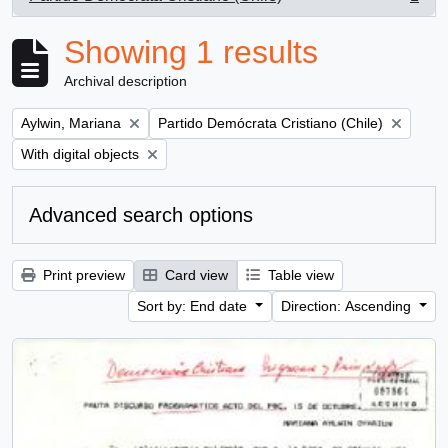
, 1 results
Showing 1 results
Archival description
Remove filter:
Remove filter:
Aylwin, Mariana
Partido Demócrata Cristiano (Chile)
Remove filter:
With digital objects
Advanced search options
Print preview
Card view
Table view
Sort by: End date
Direction: Ascending