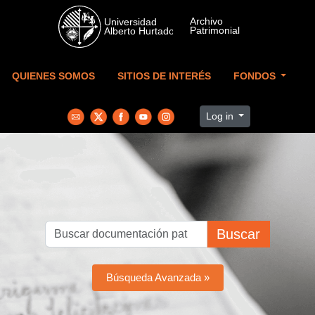
Skip to main content
QUIENES SOMOS
SITIOS DE INTERÉS
FONDOS
Log in
Buscar
Búsqueda Avanzada »