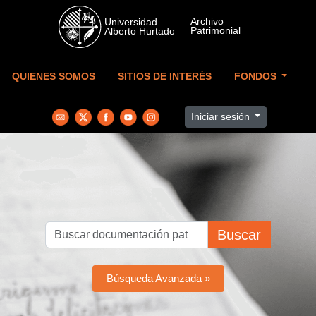
Skip to main content
QUIENES SOMOS
SITIOS DE INTERÉS
FONDOS
Iniciar sesión
Buscar
Búsqueda Avanzada »