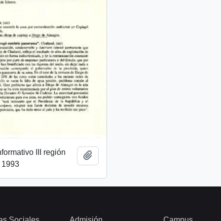
ormativo III región
Añadir al portapapeles
l 1993
as Sociales
Admisión
Campus