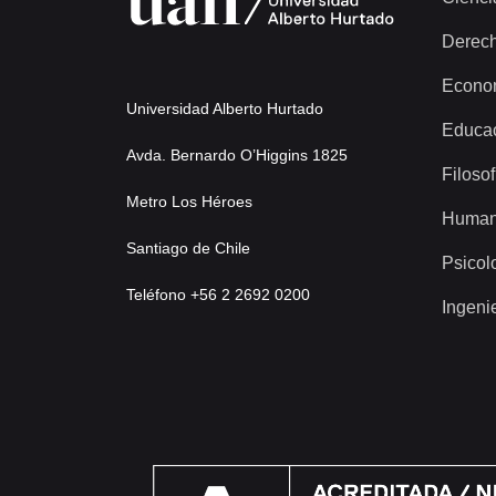
Derec
Econo
Universidad Alberto Hurtado
Educa
Avda. Bernardo O’Higgins 1825
Filosof
Metro Los Héroes
Human
Santiago de Chile
Psicol
Teléfono +56 2 2692 0200
Ingeni