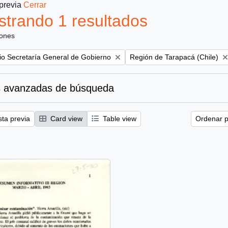
 previa
Cerrar
trando 1 resultados
iones
Remove filter:
rio Secretaría General de Gobierno
Región de Tarapacá (Chile)
 avanzadas de búsqueda
sta previa
Card view
Table view
Ordenar p