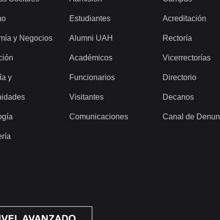
ho
Estudiantes
Acreditación
mía y Negocios
Alumni UAH
Rectoría
ción
Académicos
Vicerrectorías
ía y
Funcionarios
Directorio
idades
Visitantes
Decanos
ogía
Comunicaciones
Canal de Denun
ería