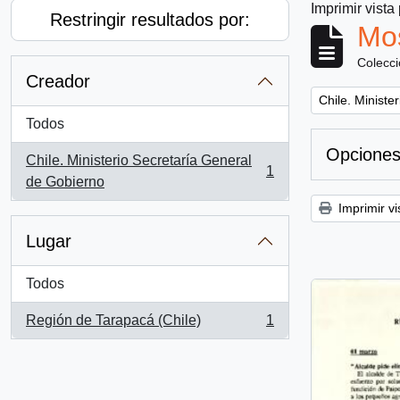
Imprimir vista
Restringir resultados por:
Mos
Colecc
Creador
Remove filter:
Chile. Ministe
Todos
Opciones
Chile. Ministerio Secretaría General
1
, 1 resultados
de Gobierno
Imprimir vi
Lugar
Todos
Región de Tarapacá (Chile)
1
, 1 resultados