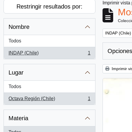
Imprimir vista
Restringir resultados por:
Mos
Colecc
Nombre
Remove filter:
INDAP (Chile)
Todos
Opciones
INDAP (Chile)
1
, 1 resultados
Imprimir vi
Lugar
Todos
Octava Región (Chile)
1
, 1 resultados
Materia