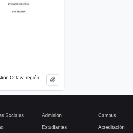
tión Octava región
Añadir al portapapeles
as Sociales
Admisión
Campus
ho
Estudiantes
Acreditación