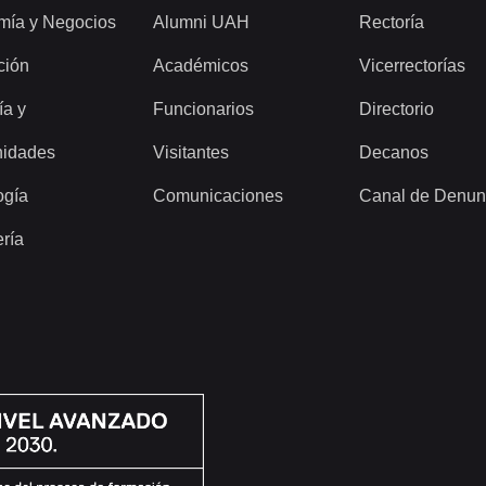
mía y Negocios
Alumni UAH
Rectoría
ción
Académicos
Vicerrectorías
ía y
Funcionarios
Directorio
idades
Visitantes
Decanos
ogía
Comunicaciones
Canal de Denun
ería