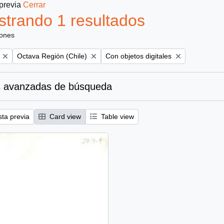
 previa
Cerrar
trando 1 resultados
iones
Remove filter:
Remove filter:
Octava Región (Chile)
Con objetos digitales
 avanzadas de búsqueda
sta previa
Card view
Table view