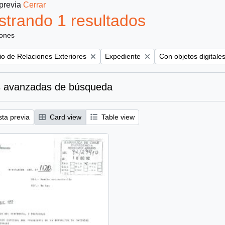
 previa
Cerrar
trando 1 resultados
iones
Remove filter:
Remove filter:
rio de Relaciones Exteriores
Expediente
Con objetos digitale
 avanzadas de búsqueda
sta previa
Card view
Table view