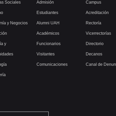
as Sociales
Admisión
Campus
ho
Estudiantes
Acreditación
mía y Negocios
Alumni UAH
Rectoría
ción
Académicos
Vicerrectorías
ía y
Funcionarios
Directorio
idades
Visitantes
Decanos
ogía
Comunicaciones
Canal de Denun
ería