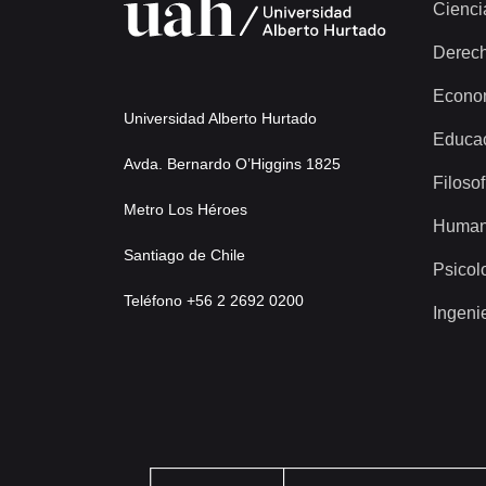
Cienci
Derec
Econo
Universidad Alberto Hurtado
Educa
Avda. Bernardo O’Higgins 1825
Filosof
Metro Los Héroes
Human
Santiago de Chile
Psicol
Teléfono +56 2 2692 0200
Ingeni