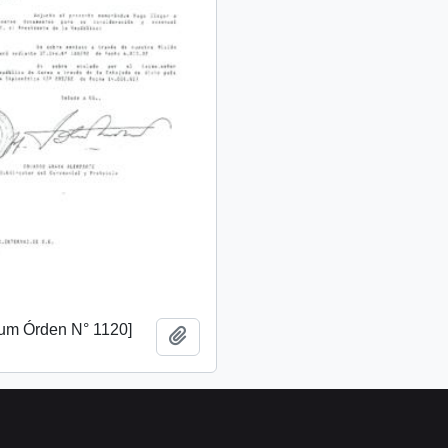
m Órden N° 1120]
Añadir al portapapeles