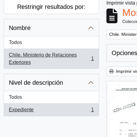
Imprimir vista
Restringir resultados por:
Mos
Colecc
Nombre
Remove filter:
Chile. Ministe
Todos
Opciones
Chile. Ministerio de Relaciones
1
, 1 resultados
Exteriores
Imprimir vi
Nivel de descripción
Todos
Expediente
1
, 1 resultados