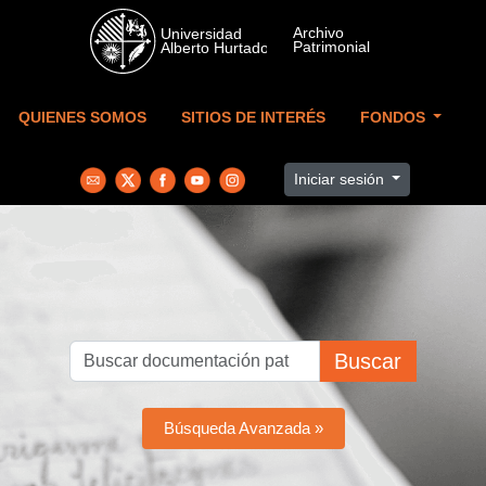
Skip to main content
QUIENES SOMOS
SITIOS DE INTERÉS
FONDOS
Iniciar sesión
Buscar
Búsqueda Avanzada »