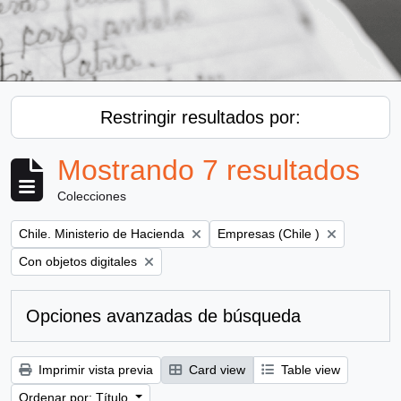
Restringir resultados por:
Mostrando 7 resultados
Colecciones
Remove filter:
Remove filter:
Chile. Ministerio de Hacienda
Empresas (Chile )
Remove filter:
Con objetos digitales
Opciones avanzadas de búsqueda
Imprimir vista previa
Card view
Table view
Ordenar por: Título