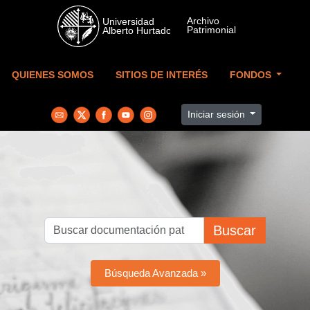
Skip to main content
QUIENES SOMOS
SITIOS DE INTERÉS
FONDOS
Iniciar sesión
Buscar
Búsqueda Avanzada »