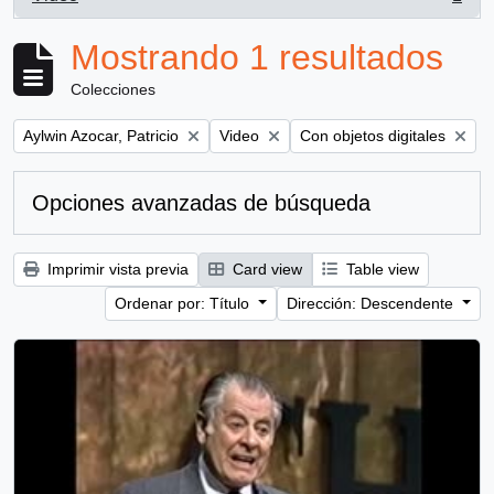
, 1 resultados
Mostrando 1 resultados
Colecciones
Remove filter:
Remove filter:
Remove filter:
Aylwin Azocar, Patricio
Video
Con objetos digitales
Opciones avanzadas de búsqueda
Imprimir vista previa
Card view
Table view
Ordenar por: Título
Dirección: Descendente