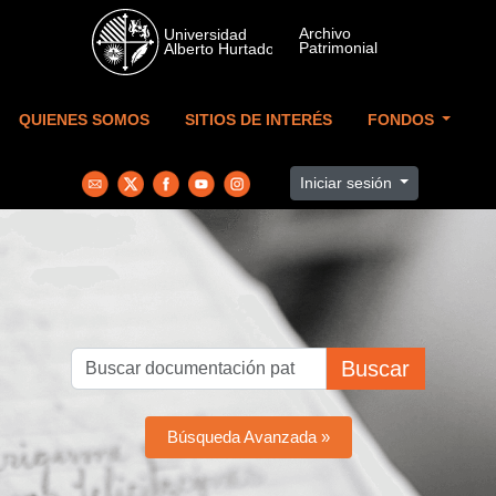
Skip to main content
QUIENES SOMOS
SITIOS DE INTERÉS
FONDOS
Iniciar sesión
Buscar
Búsqueda Avanzada »