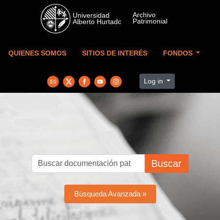
Skip to main content
QUIENES SOMOS
SITIOS DE INTERÉS
FONDOS
Log in
Buscar
Búsqueda Avanzada »