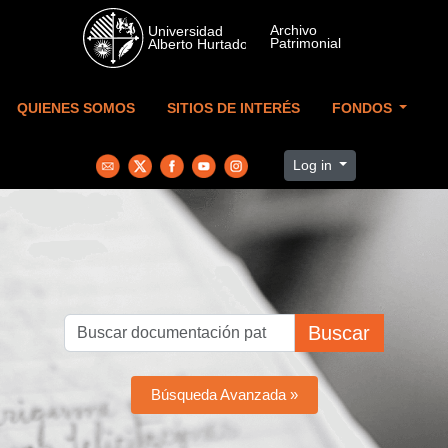
Skip to main content
QUIENES SOMOS
SITIOS DE INTERÉS
FONDOS
Log in
Buscar
Búsqueda Avanzada »