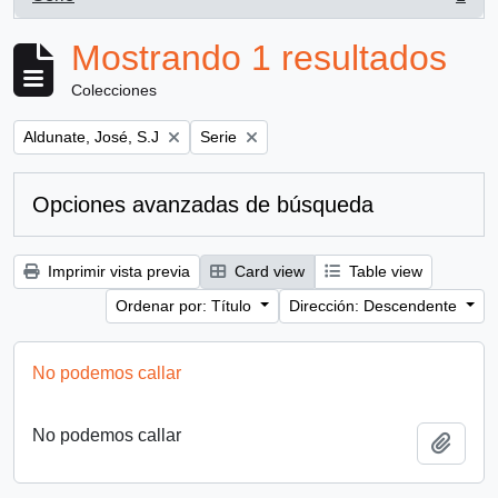
, 1 resultados
Mostrando 1 resultados
Colecciones
Remove filter:
Remove filter:
Aldunate, José, S.J
Serie
Opciones avanzadas de búsqueda
Imprimir vista previa
Card view
Table view
Ordenar por: Título
Dirección: Descendente
No podemos callar
No podemos callar
Añadi