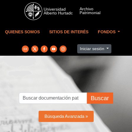
Skip to main content
QUIENES SOMOS
SITIOS DE INTERÉS
FONDOS
Iniciar sesión
Buscar
Búsqueda Avanzada »