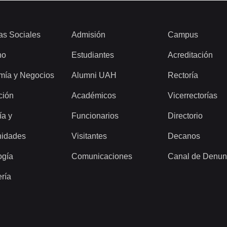
as Sociales
Admisión
Campus
ho
Estudiantes
Acreditación
mía y Negocios
Alumni UAH
Rectoría
ción
Académicos
Vicerrectorías
ía y
Funcionarios
Directorio
idades
Visitantes
Decanos
ogía
Comunicaciones
Canal de Denun
ería