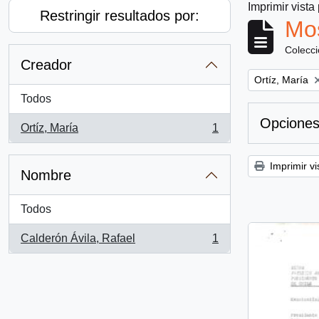
Imprimir vista
Restringir resultados por:
Mos
Colecc
Creador
Remove filter:
Ortíz, María
Todos
Opciones
Ortíz, María
1
, 1 resultados
Imprimir vi
Nombre
Todos
Calderón Ávila, Rafael
1
, 1 resultados