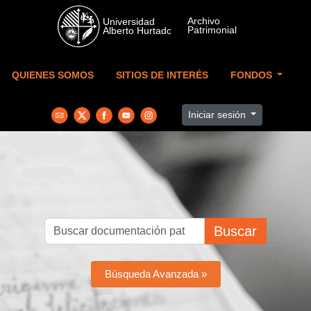
Skip to main content
QUIENES SOMOS
SITIOS DE INTERÉS
FONDOS
Iniciar sesión
Buscar
Búsqueda Avanzada »